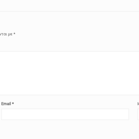
νται με
*
Email
*