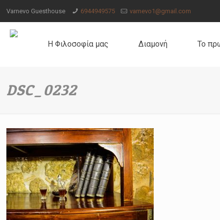
Varnevo Guesthouse
6944949575
varnevo1@gmail.com
Η Φιλοσοφία μας
Διαμονή
Το πρ
DSC_0232