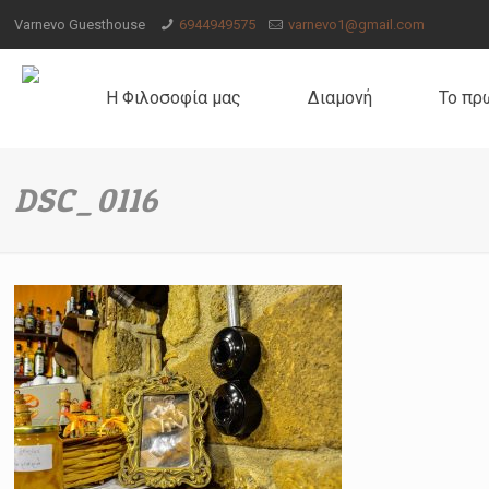
Varnevo Guesthouse
6944949575
varnevo1@gmail.com
Η Φιλοσοφία μας
Διαμονή
Το πρ
DSC_0116