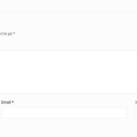
νται με
*
Email
*