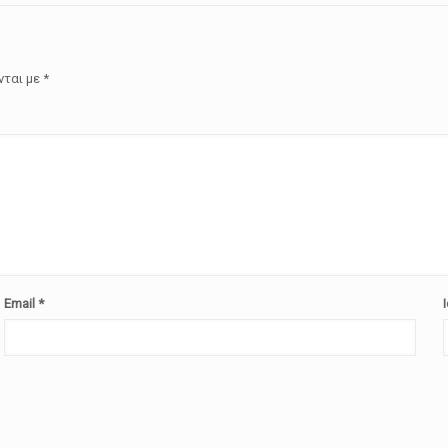
νται με
*
Email
*