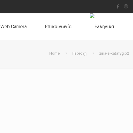
Web Camera
Επικοινωνία
Home
Περιοχή
ziria-a-katafygio2