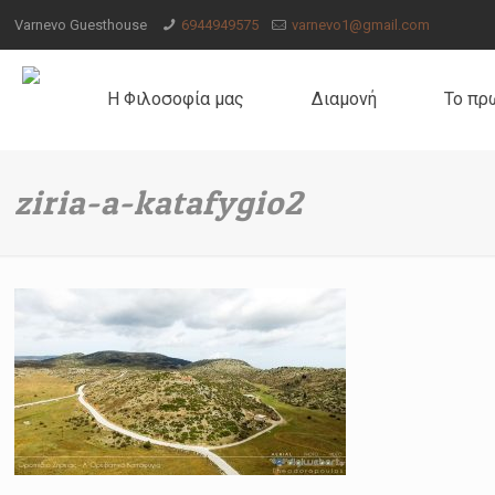
Varnevo Guesthouse
6944949575
varnevo1@gmail.com
Η Φιλοσοφία μας
Διαμονή
Το πρ
ziria-a-katafygio2