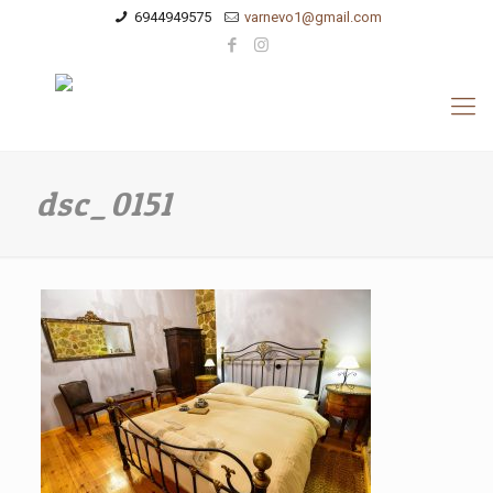
6944949575
varnevo1@gmail.com
dsc_0151