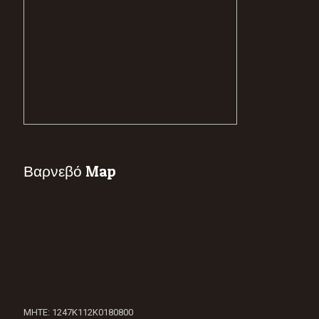
Βαρνεβό Map
ΜΗΤΕ: 1247Κ112Κ0180800